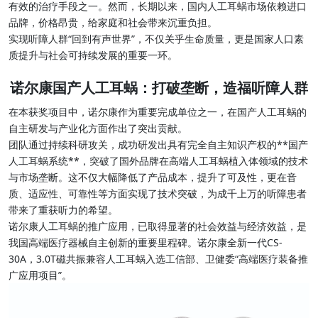
有效的治疗手段之一。然而，长期以来，国内人工耳蜗市场依赖进口
品牌，价格昂贵，给家庭和社会带来沉重负担。
实现听障人群“回到有声世界”，不仅关乎生命质量，更是国家人口素
质提升与社会可持续发展的重要一环。
诺尔康国产人工耳蜗：打破垄断，造福听障人群
在本获奖项目中，诺尔康作为重要完成单位之一，在国产人工耳蜗的
自主研发与产业化方面作出了突出贡献。
团队通过持续科研攻关，成功研发出具有完全自主知识产权的**国产
人工耳蜗系统**，突破了国外品牌在高端人工耳蜗植入体领域的技术
与市场垄断。这不仅大幅降低了产品成本，提升了可及性，更在音
质、适应性、可靠性等方面实现了技术突破，为成千上万的听障患者
带来了重获听力的希望。
诺尔康人工耳蜗的推广应用，已取得显著的社会效益与经济效益，是
我国高端医疗器械自主创新的重要里程碑。诺尔康全新一代CS-
30A，3.0T磁共振兼容人工耳蜗入选工信部、卫健委“高端医疗装备推
广应用项目”。