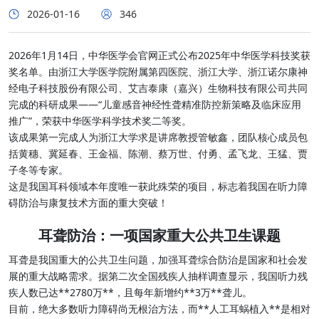
2026-01-16
346
2026年1月14日，中华医学会官网正式公布2025年中华医学科技奖获
奖名单。由浙江大学医学院附属第四医院、浙江大学、浙江诺尔康神
经电子科技股份有限公司、艾吉泰康（嘉兴）生物科技有限公司共同
完成的科研成果——“儿童感音神经性聋精准防控新策略及临床应用
推广”，荣获中华医学科学技术奖二等奖。
该成果第一完成人为浙江大学求是讲席教授管敏鑫，团队核心成员包
括黄穗、冀延春、王金福、陈潮、蔡万世、付勇、孟飞龙、王猛、贾
子冬等专家。
这是我国耳科领域本年度唯一获此殊荣的项目，标志着我国在听力障
碍防治与康复技术方面的重大突破！
耳聋防治：一项国家重大公共卫生课题
耳聋是我国重大的公共卫生问题，加强耳聋综合防治是国家和社会发
展的重大战略需求。据第二次全国残疾人抽样调查显示，我国听力残
疾人数已达**2780万**，且每年新增约**3万**聋儿。
目前，绝大多数听力障碍尚无根治方法，而**人工耳蜗植入**是相对