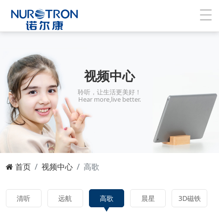
视频中心
聆听，让生活更美好！
Hear more,live better.
首页
视频中心
高歌
清听
远航
高歌
晨星
3D磁铁