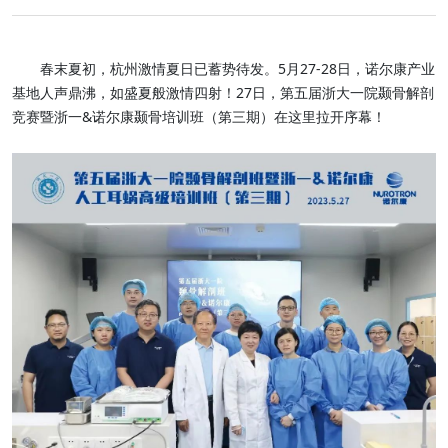
春末夏初，杭州激情夏日已蓄势待发。5月27-28日，诺尔康产业
基地人声鼎沸，如盛夏般激情四射！27日，第五届浙大一院颞骨解剖
竞赛暨浙一&诺尔康颞骨培训班（第三期）在这里拉开序幕！