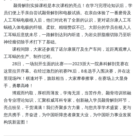
颞骨解剖实操课程是本次课程的亮点！在学习完理论知识后，学
员们便上手亲自尝试颞骨解剖和电极试插。在亲自体验了一番磨骨及
人工耳蜗电极植入后，他们对此有了全新的认识，更对诺尔康人工耳
蜗植入体电极的纤细、柔软、精细赞叹不已。大部分的学员在植入人
工耳蜗后意犹未尽，一路解剖达到内听道，为岩尖胆脂瘤切除乃至听
神经瘤切除手术打下了基础。
课程间隙，大家还参观了诺尔康展厅及生产车间，近距离观摩人
工耳蜗的生产、制作过程。
28日，一场别开生面的比赛——2023浙大一院鼻科解剖竞赛在
这里拉开序幕。在经过激烈的初赛PK后，8名选手入围决赛，并在这
里现场PK！棋逢对手，旗鼓相当，大家摩拳擦掌，在赛场上大显身
手，勇攀高峰！
博观而约取，厚积而薄发，学海无涯，当苦作舟。颞骨培训班融
合专业理论知识，汇聚权威耳科专家，创新融入学员颞骨解剖环节，
亮点纷呈，干货满满！我们齐聚多方力量，与您共享学术盛宴，更与
您共携手，齐奋进，为中国听障患者康复大业，为中国听力事业发展
构筑新蓝图！