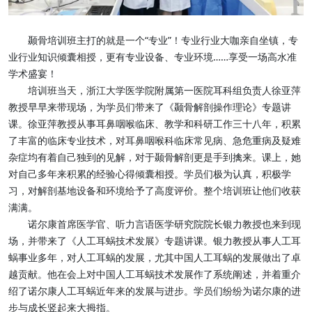
颞骨培训班主打的就是一个“专业”！专业行业大咖亲自坐镇，专
业行业知识倾囊相授，更有专业设备、专业环境……享受一场高水准
学术盛宴！
培训班当天，浙江大学医学院附属第一医院耳科组负责人徐亚萍
教授早早来带现场，为学员们带来了《颞骨解剖操作理论》专题讲
课。徐亚萍教授从事耳鼻咽喉临床、教学和科研工作三十八年，积累
了丰富的临床专业技术，对耳鼻咽喉科临床常见病、急危重病及疑难
杂症均有着自己独到的见解，对于颞骨解剖更是手到擒来。课上，她
对自己多年来积累的经验心得倾囊相授。学员们极为认真，积极学
习，对解剖基地设备和环境给予了高度评价。整个培训班让他们收获
满满。
诺尔康首席医学官、听力言语医学研究院院长银力教授也来到现
场，并带来了《人工耳蜗技术发展》专题讲课。银力教授从事人工耳
蜗事业多年，对人工耳蜗的发展，尤其中国人工耳蜗的发展做出了卓
越贡献。他在会上对中国人工耳蜗技术发展作了系统阐述，并着重介
绍了诺尔康人工耳蜗近年来的发展与进步。学员们纷纷为诺尔康的进
步与成长竖起来大拇指。