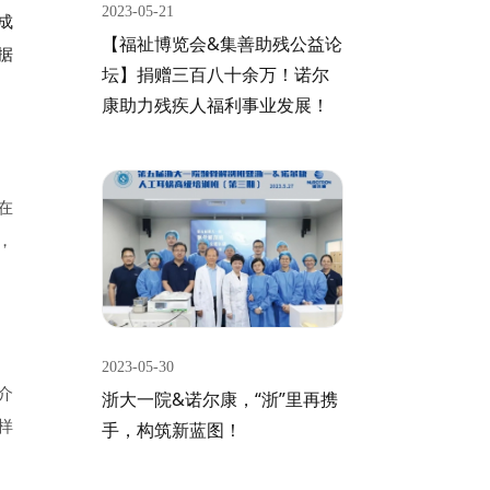
2023-05-21
成
【福祉博览会&集善助残公益论
据
坛】捐赠三百八十余万！诺尔
康助力残疾人福利事业发展！
在
，
2023-05-30
介
浙大一院&诺尔康，“浙”里再携
样
手，构筑新蓝图！