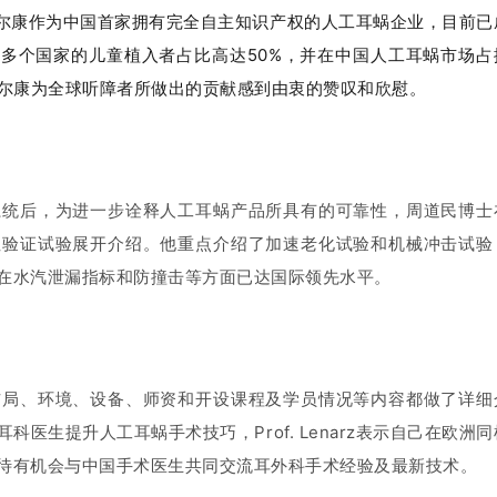
了解到诺尔康作为中国首家拥有完全自主知识产权的人工耳蜗企业，目前已
0多个国家的儿童植入者占比高达50%，并在中国人工耳蜗市场占
尔康为全球听障者所做出的贡献感到由衷的赞叹和欣慰。
系统后，为进一步诠释人工耳蜗产品所具有的可靠性，周道民博士
性验证试验展开介绍。
他重点介绍了加速老化试验和机械冲击试验
在水汽泄漏指标和防撞击等方面已达国际领先水平。
布局、环境、设备、师资和开设课程及学员情况等内容都做了详细
耳科医生提升人工耳蜗手术技巧，
Prof. Lenarz
表示自己在欧洲同
待有机会与中国手术医生共同交流耳外科手术经验及
最新技术
。