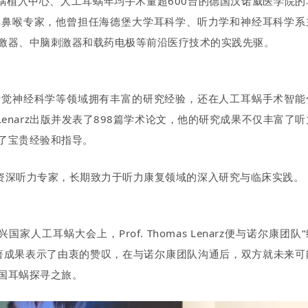
蜗植入中心、人工耳蜗年均手术量超600台的
德国汉诺威医学院的
耳鼻喉专家，他曾担任海德堡大学耳科学、听力学和神经耳科学系
激器、中脑刺激器和载药电极等前沿医疗技术的实践先驱。
听觉神经科学等领域拥有丰富的研究经验，还在人工耳蜗手术智能
 Lenarz出版并发表了898篇学术论文，他的研究成果不仅丰富了听
了宝贵经验和指导。
位享誉业界的资深听力专家，长期致力于听力康复领域的深入研究与临床实践。
人工耳蜗大会上，Prof. Thomas Lenarz便与诺尔康团队“
著成果表示了由衷的赞叹，在与诺尔康团队沟通后，双方就未来可
国耳蜗探寻之旅。