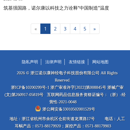
筑基强国路，诺尔康以科技之力诠释“中国制造”温度
«
1
2
3
4
5
»
隐私声明
法律声明
友情链接
网站地图
2026 © 浙江诺尔康神经电子科技股份有限公司 All Rights
Reserved.
浙ICP备10200299号-1 浙广审准许字[2022]第008845号 浙械广审
(文)第260917-05819号 互联网药品信息服务资格证编号：（浙）-经
营性-2021-0048
浙公网安备33010502001529号
地址：浙江省杭州市余杭区仓前街道龙潭路17号
电话：人工
耳蜗产品：0571-88179920；尿控产品：0571-88179903