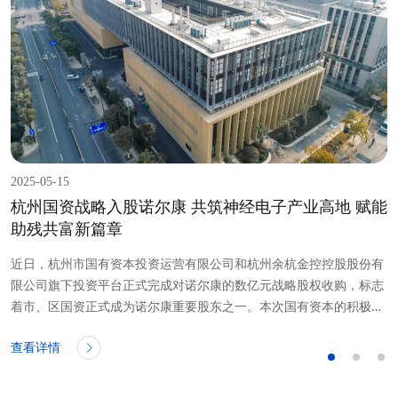
2025-05-15
2
杭州国资战略入股诺尔康 共筑神经电子产业高地 赋能
助残共富新篇章
疾
近日，杭州市国有资本投资运营有限公司和杭州余杭金控控股股份有
限公司旗下投资平台正式完成对诺尔康的数亿元战略股权收购，标志
发
着市、区国资正式成为诺尔康重要股东之一。本次国有资本的积极布
局有助于进一步完善诺...
防
查看详情