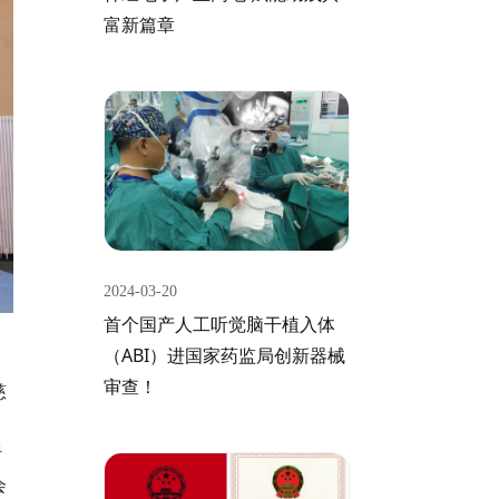
富新篇章
2024-03-20
首个国产人工听觉脑干植入体
公
（ABI）进国家药监局创新器械
、
审查！
慈
听
会