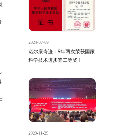
脱
阶
2024-07-09
疾
诺尔康奇迹：9年两次荣获国家
科学技术进步奖二等奖！
示
业
科
日
、
科
2023-11-29