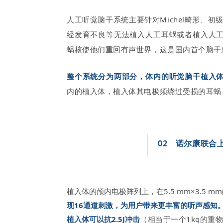
人工听觉脑干系统主要针对Michel畸形、
经发育不良等无法植入人工耳蜗或者植入人
蜗核使他们重回有声世界，这是国内首个脑干
整个系统分为两部分，体内的听觉脑干植入
内的植入体，植入体其电极须绕过受损的耳蜗
0
2
诺尔康联合
植入体的颅内电极阵列上，在5.5 mm×3.5 
现16通道刺激，为用户带来更丰富的听声感知
植入体可以抗2.5J冲击
（相当于一个1kg的重物