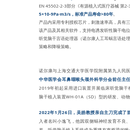
EN 45502-2-3部分《有源植入式医疗器械
5×10-9Pa·m3/s，标准产品寿命>80年
。
产品内采用专利授权芯片，刺激速率高，具有
该产品及其相关软件，支持电诱发听性脑干电
听觉脑干言语处理器（诺尔康人工耳蜗言语处
策略和降噪策略。
诺尔康与上海交通大学医学院附属第九人民
中华医学会耳鼻咽喉头颈外科学分会前任主
2019年初起采用进口装置开展临床听觉脑干
脑干植入装置WH-01A（SD）型的研发、动
2022年1月26日，吴皓教授亲自主刀完成
入者名叫小逸飞，他因双侧蜗神经发育不良
差，听觉脑干植入系统成为重建有声桥梁的唯