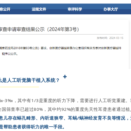
么是人工听觉脑干植入系统？
-3‰，其中有1/3是重度的听力下降，需要进行人工听觉重建。
全国筛查率已超过80%，其中约92%的重度先天性耳聋患者通过植
患儿存在蜗孔畸形、内听道狭窄、耳蜗/蜗神经发育不良等情况，
是帮助患者获得听力的唯一手段。