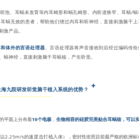
初级听泡、耳蜗未发育等内耳畸形和蜗孔畸形、内听道狭窄、耳蜗/蜗
工耳蜗无效的患者，帮助他们绕过内耳和听神经，直接刺激脑干上
刺激产品。
体和体外的言语处理器
。言语处理器将声音接收到后经过编码传给
、蜗神经，直接刺激脑干耳蜗核，产生听觉。
上海九院研发听觉脑干植入系统的优势？
mm的平面上分布着
16个电极
，
生物相容的硅胶完美贴合耳蜗核，可以
。
以2.25m/s的速度击打植入体）
，密封性依照目前最严格的欧洲标