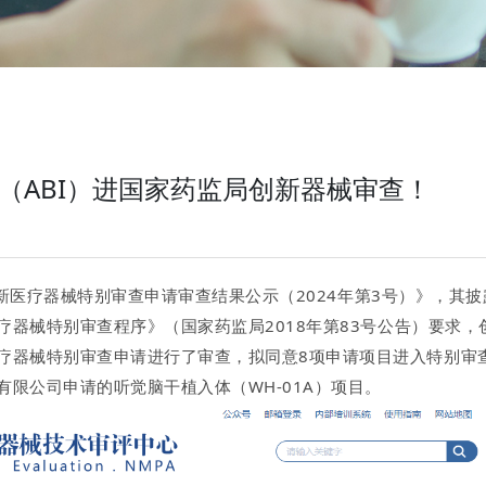
（ABI）进国家药监局创新器械审查！
新医疗器械特别审查申请审查结果公示（
20
24
年第
3
号）》
，
其披
疗器械特别审查程序》（国家药监局
2018
年第
83
号公告）要求，
疗器械特别审查申请进行了审查，拟同意
8
项
申请项目进入特别审
有限公司
申请的听觉脑干植入体（
WH-01A
）项目。