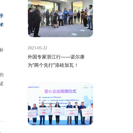
手
术
2023-05-22
标
外国专家浙江行——诺尔康
。
为“两个先行”添砖加瓦！
的
诺