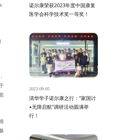
诺尔康荣获2023年度中国康复
于
医学会科学技术奖一等奖！
调
，
于
2023-09-05
觉
清华学子诺尔康之行：“家国计
▪无障启航”调研活动圆满举
行！
植
极