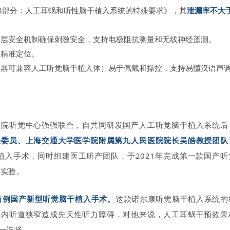
 第2-3部分：人工耳蜗和听性脑干植入系统的特殊要求》，其
泄漏率不大
三层安全机制确保刺激安全，支持电极阻抗测量和无线神经遥测。
位精准定位。
理器可兼容人工听觉脑干植入体）易于佩戴和操控，支持易懂汉语声
医院听觉中心强强联合，自共同研发国产人工听觉脑干植入系统后
任委员、上海交通大学医学院附属第九人民医院院长吴皓教授团队
植入手术，同时组建医工研产团队，于2021年完成第一款国产听
物实验。
了首例国产新型听觉脑干植入手术。
这款诺尔康听觉脑干植入系统的
、内听道狭窄造成先天性听力障碍，对他来说，人工耳蜗干预效果
一选择。