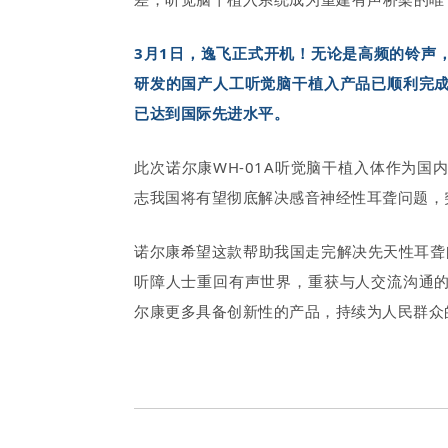
3月1日，逸飞正式开机！
无论是高频的铃声
研发的国产人工听觉脑干植入产品已顺利完
已达到国际先进水平。
此次
诺尔康
WH-0
1A
听觉脑干植入体作为国
志我国将有望彻底解决感音神经性耳聋问题，
诺尔康希望这款帮助我国
走完
解决先天性耳聋
听障人士重
回有声世界，重获与人交流沟通
尔康更多具备创新性的产品，持续为人民群众