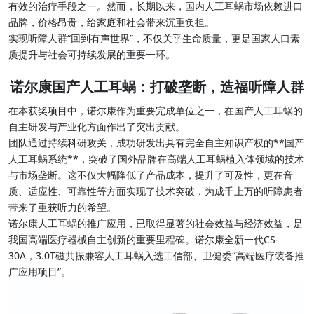
有效的治疗手段之一。然而，长期以来，国内人工耳蜗市场依赖进口
品牌，价格昂贵，给家庭和社会带来沉重负担。
实现听障人群“回到有声世界”，不仅关乎生命质量，更是国家人口素
质提升与社会可持续发展的重要一环。
诺尔康国产人工耳蜗：打破垄断，造福听障人群
在本获奖项目中，诺尔康作为重要完成单位之一，在国产人工耳蜗的
自主研发与产业化方面作出了突出贡献。
团队通过持续科研攻关，成功研发出具有完全自主知识产权的**国产
人工耳蜗系统**，突破了国外品牌在高端人工耳蜗植入体领域的技术
与市场垄断。这不仅大幅降低了产品成本，提升了可及性，更在音
质、适应性、可靠性等方面实现了技术突破，为成千上万的听障患者
带来了重获听力的希望。
诺尔康人工耳蜗的推广应用，已取得显著的社会效益与经济效益，是
我国高端医疗器械自主创新的重要里程碑。诺尔康全新一代CS-
30A，3.0T磁共振兼容人工耳蜗入选工信部、卫健委“高端医疗装备推
广应用项目”。