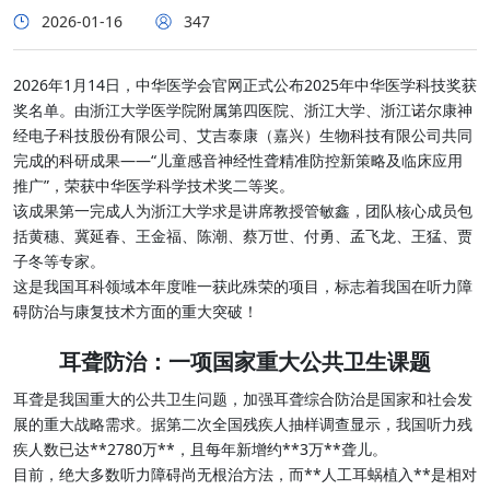
2026-01-16
347
2026年1月14日，中华医学会官网正式公布2025年中华医学科技奖获
奖名单。由浙江大学医学院附属第四医院、浙江大学、浙江诺尔康神
经电子科技股份有限公司、艾吉泰康（嘉兴）生物科技有限公司共同
完成的科研成果——“儿童感音神经性聋精准防控新策略及临床应用
推广”，荣获中华医学科学技术奖二等奖。
该成果第一完成人为浙江大学求是讲席教授管敏鑫，团队核心成员包
括黄穗、冀延春、王金福、陈潮、蔡万世、付勇、孟飞龙、王猛、贾
子冬等专家。
这是我国耳科领域本年度唯一获此殊荣的项目，标志着我国在听力障
碍防治与康复技术方面的重大突破！
耳聋防治：一项国家重大公共卫生课题
耳聋是我国重大的公共卫生问题，加强耳聋综合防治是国家和社会发
展的重大战略需求。据第二次全国残疾人抽样调查显示，我国听力残
疾人数已达**2780万**，且每年新增约**3万**聋儿。
目前，绝大多数听力障碍尚无根治方法，而**人工耳蜗植入**是相对