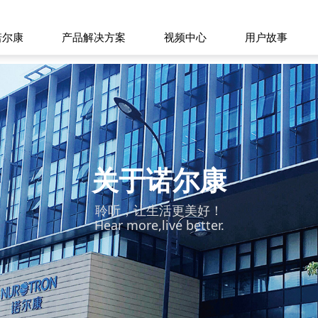
诺尔康
产品解决方案
视频中心
用户故事
关于诺尔康
聆听，让生活更美好！
Hear more,live better.