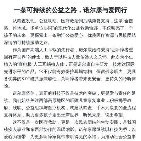
一条可持续的公益之路，诺尔康与爱同行
从筛查发现、公益联动、医疗救治到后续康复支持，这条“全链
路、跨地域、多单位协同”的现代化公益救助轨迹，不仅照亮了一个
孩子的未来，更探索出一条融汇公益爱心、优质医疗资源与民族团结
深情的可持续援助之路。
作为国产高端人工耳蜗的先行者，诺尔康始终秉持“让听障者重
回有声世界”的使命，致力于以科技力量传递人文关怀。此次为小仁
植入的“直电极”人工耳蜗植入体，正是诺尔康自主研发、技术达国际
先进水平的产品。它不仅能有效保护耳蜗结构、保留残余听力，更具
备优异的3.0T磁共振兼容性，为听障者带来更安全、更持久的聆听体
验。
诺尔康坚信，真正的科技不仅是技术的突破，更是爱与责任的延
续。我们始终关注西部高原地区的听障儿童康复事业，积极携手政
府、残联、公益组织与医疗机构，构建从筛查、手术到康复的全流程
支持体系，助力更多孩子走出无声世界，听见未来，说出希望。
这不仅是一次医疗救助，更是一次民族团结的生动实践，是我国
残疾人事业和东西部协作的温暖缩影。诺尔康愿继续以科技为桥，以
爱心为纽带，为更多听障家庭带来听得见的幸福，为推动社会公益事