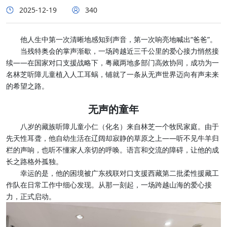
2025-12-19
340
他人生中第一次清晰地感知到声音，第一次响亮地喊出“爸爸”。
当残特奥会的掌声渐歇，一场跨越近三千公里的爱心接力悄然接
续——在国家对口支援战略下，粤藏两地多部门高效协同，成功为一
名林芝听障儿童植入人工耳蜗，铺就了一条从无声世界迈向有声未来
的希望之路。
无声的童年
八岁的藏族听障儿童小仁（化名）来自林芝一个牧民家庭。由于
先天性耳聋，他自幼生活在辽阔却寂静的草原之上——听不见牛羊归
栏的声响，也听不懂家人亲切的呼唤。语言和交流的障碍，让他的成
长之路格外孤独。
幸运的是，他的困境被广东残联对口支援西藏第二批柔性援藏工
作队在日常工作中细心发现。从那一刻起，一场跨越山海的爱心接
力，正式启动。