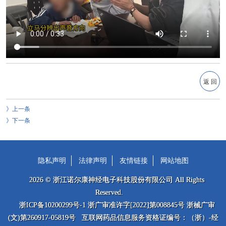
返 回
上一条
下一条
隐私声明
法律声明
友情链接
网站地图
2026 © 浙江诺尔康神经电子科技股份有限公司 All Rights
Reserved.
浙ICP备10200299号-1 浙广审准许字[2022]第008845号 浙械广审
(文)第260917-05819号 互联网药品信息服务资格证编号：（浙）-经