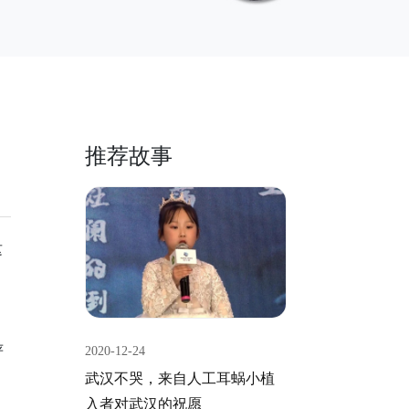
推荐故事
这
，
严
2020-12-24
武汉不哭，来自人工耳蜗小植
入者对武汉的祝愿