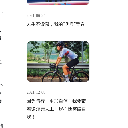
”
2021-06-24
人生不设限，我的“乒乓”青春
力
舞
江
个
2021-12-08
只
因为骑行，更加自信！我要带
梦
着诺尔康人工耳蜗不断突破自
我！
焙