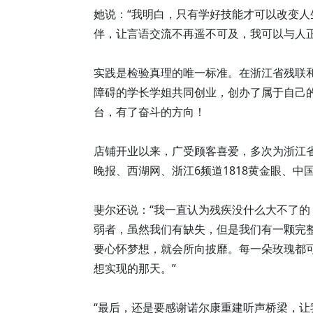
她说：“我明白，只有学好技能才可以改变
伴，让言语交流不再遥不可及，我可以与人
实践是检验真理的唯一标准。在浙江省残联
障碍的学长学姐共同创业，创办了属于自己
台，有了奋斗的方向！
店铺开业以来，广受顾客喜爱，多次为浙江
晚报、西湖网、浙江6频道1818黄金眼、
斐尔还说：“我一直认为残疾没什么大不了
弱者，虽然我们有缺失，但是我们有一颗完
要心怀梦想，就会所向披靡。每一朵玫瑰都
想实现的那天。”
“最后，还是要感谢诺尔康重建听声桥梁，