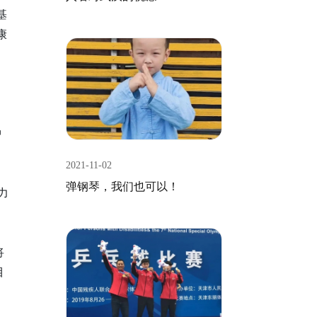
基
康
中
2021-11-02
弹钢琴，我们也可以！
力
。
将
目