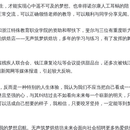
人生，才能实现心中遥不可及的梦想。也幸得诺尔康人工耳蜗的陪
正常交流，可以正确领悟老师的教导，可以顺利与同学分享见闻。
和浙江特殊教育职业学院的资助和帮扶下，斐尔与三位有重度听
的烘焙店——无声筑梦烘焙坊，多年的学习与练习，有了发挥的
省残疾人联合会、钱江康复论坛等会议提供甜品台，还多次被钱
中国新闻网等媒体报道，引起较大反响。
的，反而是一种特别的人生体验，我认为我们不应当把自己看成一
整且坚强的心，与其纠结过去不如看向未来每一个崭新的明天，
可以活成自己想要的样子，我相信，只要咬牙坚持，一定能等到
让我的梦想启航。无声筑梦烘焙坊未来会面向社会招聘更多热爱烘